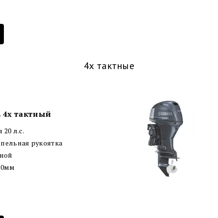
4х тактные
 4х тактный
20 л.с.
пельная рукоятка
чной
10мм