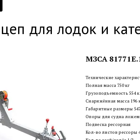
цеп для лодок и кат
МЗСА 81771E.
Технические характерис
Полная масса 750 кг
Грузоподъемность 554 к
Снаряжённая масса 196 
Габаритные размеры 547
Опоры для судна ложе
Подвеска рессорная
Кол-во листов рессоры 
Кол-во осей/колёс 1/2