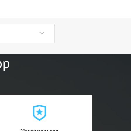
сткости
иевого сплава по
ор
 ватерлинии и
ыполнено из
ановлен килевой
лены клёпками.
борудован тремя
ы
 любой пробоине
Т 19356 – 79.
 лодочный мотор
ручками и носовым
Максимальная