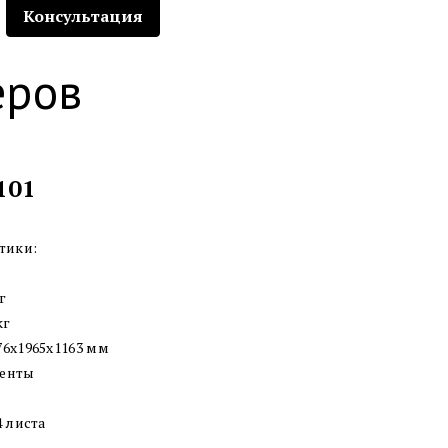
Консультация
еров
101
тики:
г
кг
6x1965x1163 мм
менты
4 листа