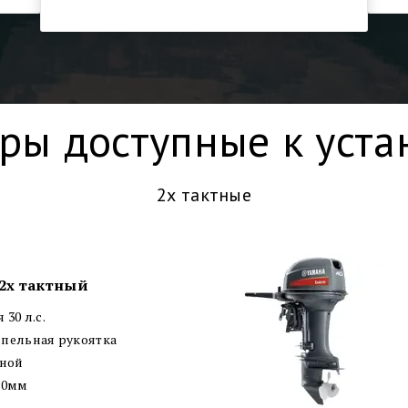
ры доступные к уста
2х тактные
2х тактный
30 л.с.
пельная рукоятка
чной
80мм