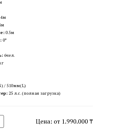
м
м
.4м
4м
е:
0.5м
:
0°
ь:
6чел.
кг
) / 510мм(L)
сер:
25 л.с. (полная загрузка)
Цена: от 1.990.000 ₸