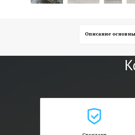
Описание основных
Корпус катера цельно
выполнен из высокопр
К
ГОСТ 4784, соединения
транца проварены дво
цельного листа, с вы
уголок. Слани кокпита
Соединительные швы д
банками –сидениями н
дополнительные два ба
полностью залитой водо
Усиленный транец, за
до 30 л.с. Для удобно
Стандарт