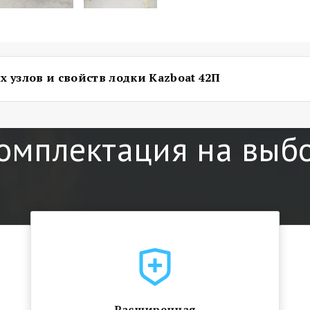
 узлов и свойств лодки Kazboat 42П
сварной, стапельный, с поперечным и продольным набором же
очного коррозийно-стойкого свариваемого алюминиево-магн
омплектация на выб
 электра –дуговой сваркой в среде инертных газов.. Швы ниже
йным швом с внутренней и внешней стороны. Днище лодки в
давленными двумя парами продольных реданов, по центру уст
, выполнены из не скользящей водостойкой фанеры, и закреп
нища с бортом закрыты скуловой накладкой. Кокпит лодки о
аполненными пенопластом, так же в корме лодки установлен
ка плавучести, которые обеспечивают плавучесть лодки, при
й, при полной загрузке, в соответствии с ГОСТ 19105 – 79 и ГОС
креплённый стрингерами позволяет устанавливать подвесной
й переноски и швартовки корпус лодки оборудован четырьмя 
Расширенная