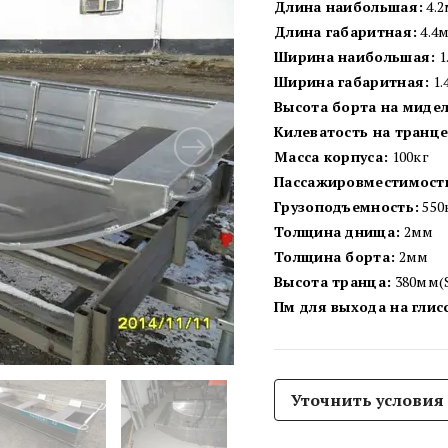
Длина наибольшая:
4.2
Длина габаритная:
4.4
Ширина наибольшая:
1
Ширина габаритная:
1.
Высота борта на мидел
Килеватость на транце
Масса корпуса:
100кг
Пассажировместимост
Грузоподъемность:
550
Толщина днища:
2мм
Толщина борта:
2мм
Высота транца:
380мм(S
Пм для выхода на глис
Уточнить условия