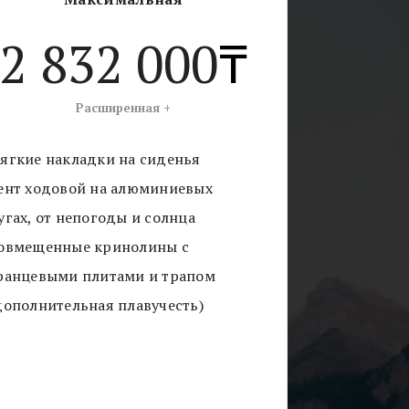
ами.
2 832 000
₸
Расширенная +
ягкие накладки на сиденья
ент ходовой на алюминиевых
угах, от непогоды и солнца
овмещенные кринолины с
ранцевыми плитами и трапом
дополнительная плавучесть)