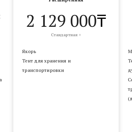
туется цельно - сварными алюминиевыми веслами с уключин
₸
2 129 000
₸
Стандартная +
Якорь
М
Тент для хранения и
Т
транспортировки
д
а
С
т
(